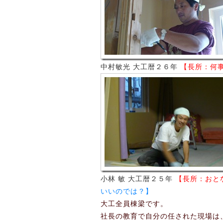
中村敏光 大工暦２６年
【長所：何
小林 敏 大工暦２５年
【長所：おと
いいのでは？】
大工全員棟梁です。
社長の教育で自分の任された現場は