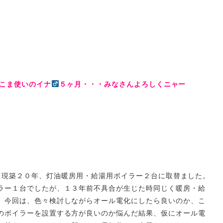
こま使いのイナ
５ヶ月・・・みなさんよろしくニャー
現築２０年、灯油暖房用・給湯用ボイラー２台に取替ました。
ラー１台でしたが、１３年前不具合が生じた時同じく暖房・給
。今回は、色々検討しながらオール電化にしたら良いのか、こ
のボイラーを設置する方が良いのか悩んだ結果、仮にオール電