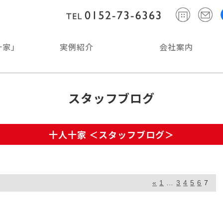
十家」
実例紹介
会社案内
スタッフブログ
十人十家 ＜スタッフブログ＞
«
1
…
3
4
5
6
7