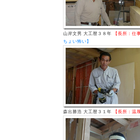
山岸文男 大工暦３８年
【長所：仕
ちょい怖い】
森出勝浩 大工暦３１年
【長所：温