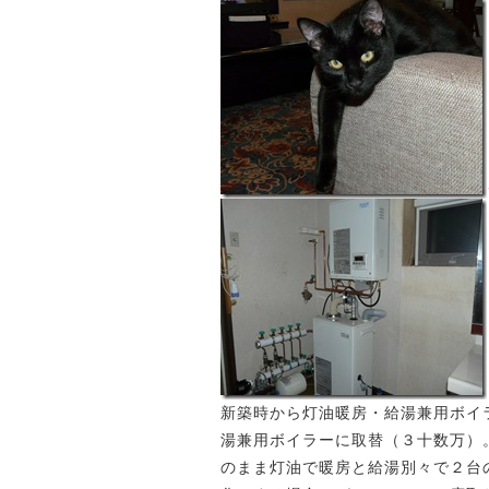
新築時から灯油暖房・給湯兼用ボイ
湯兼用ボイラーに取替（３十数万）
のまま灯油で暖房と給湯別々で２台