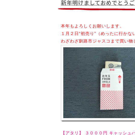
新年明けましておめでとうご
本年もよろしくお願いします。
１月２日“初売り”（めったに行かな
わざわざ釧路市ジャスコまで買い物
【アタリ】 ３０００円 キャッシュ