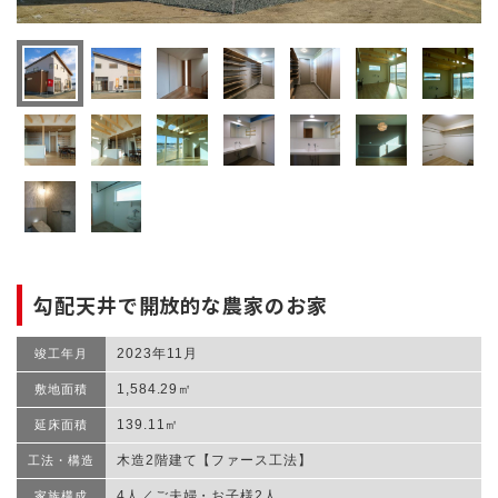
勾配天井で開放的な農家のお家
2023年11月
竣工年月
1,584.29㎡
敷地面積
139.11㎡
延床面積
木造2階建て【ファース工法】
工法・構造
4人／ご夫婦・お子様2人
家族構成